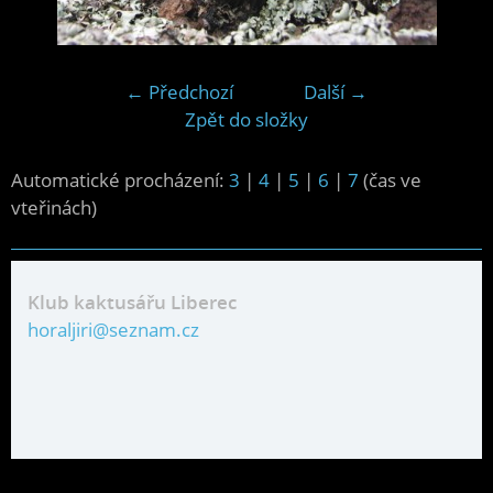
← Předchozí
Další →
Zpět do složky
Automatické procházení:
3
|
4
|
5
|
6
|
7
(čas ve
vteřinách)
Klub kaktusářu Liberec
horaljiri@seznam.cz