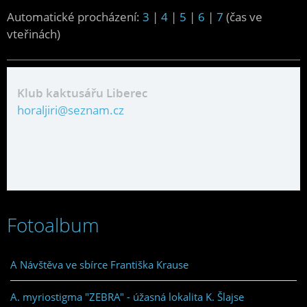
Automatické procházení:
3
|
4
|
5
|
6
|
7
(čas ve
vteřinách)
Klub kaktusářu Liberec
horaljiri@seznam.cz
Fotoalbum
A Návštěva ve sbírce Františka Krause
A. myriostigma "ZEBRA" - úžasná lokalita K. Šlajse