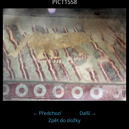
PICT1558
← Předchozí
Další →
Zpět do složky