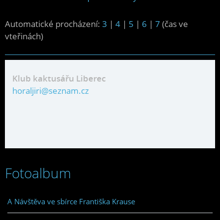
Automatické procházení:
3
|
4
|
5
|
6
|
7
(čas ve
vteřinách)
Klub kaktusářu Liberec
horaljiri@seznam.cz
Fotoalbum
A Návštěva ve sbírce Františka Krause