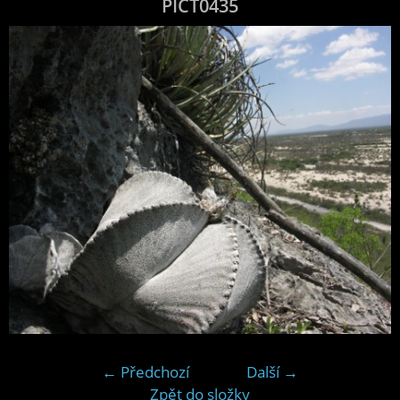
PICT0435
← Předchozí
Další →
Zpět do složky