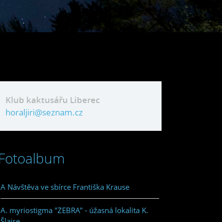
Klub kaktusářu Liberec
horaljiri@seznam.cz
Fotoalbum
A Návštěva ve sbírce Františka Krause
A. myriostigma "ZEBRA" - úžasná lokalita K.
Šlajse