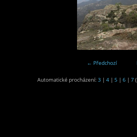
← Předchozí
Automatické procházení:
3
|
4
|
5
|
6
|
7
(