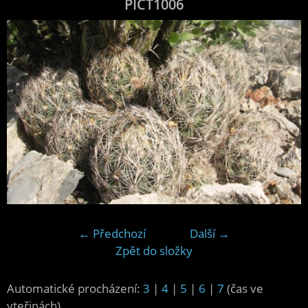
PICT1006
← Předchozí
Další →
Zpět do složky
Automatické procházení:
3
|
4
|
5
|
6
|
7
(čas ve
vteřinách)