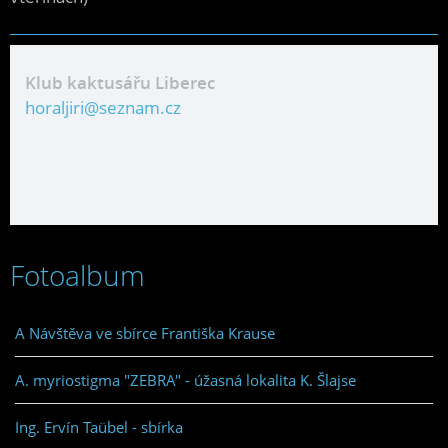
Klub kaktusářu Liberec
horaljiri@seznam.cz
Fotoalbum
A Návštěva ve sbírce Františka Krause
A. myriostigma "ZEBRA" - úžasná lokalita K. Šlajse
Ing. Ervín Taübel - sbírka