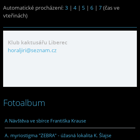
Automatické procházení:
3
|
4
|
5
|
6
|
7
(čas ve
vteřinách)
Klub kaktusářu Liberec
horaljiri@seznam.cz
Fotoalbum
A Návštěva ve sbírce Františka Krause
A. myriostigma "ZEBRA" - úžasná lokalita K. Šlajse