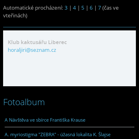
Automatické procházení:
3
|
4
|
5
|
6
|
7
(čas ve
vteřinách)
Klub kaktusářu Liberec
horaljiri@seznam.cz
Fotoalbum
A Návštěva ve sbírce Františka Krause
A. myriostigma "ZEBRA" - úžasná lokalita K. Šlajse