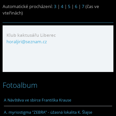
Automatické procházení:
3
|
4
|
5
|
6
|
7
(čas ve
vteřinách)
Klub kaktusářu Liberec
horaljiri@seznam.cz
Fotoalbum
A Návštěva ve sbírce Františka Krause
A. myriostigma "ZEBRA" - úžasná lokalita K. Šlajse