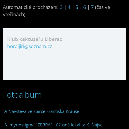
Automatické procházení:
3
|
4
|
5
|
6
|
7
(čas ve
vteřinách)
Klub kaktusářu Liberec
horaljiri@seznam.cz
Fotoalbum
A Návštěva ve sbírce Františka Krause
A. myriostigma "ZEBRA" - úžasná lokalita K. Šlajse