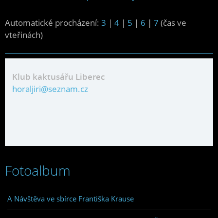
Automatické procházení:
3
|
4
|
5
|
6
|
7
(čas ve
vteřinách)
Klub kaktusářu Liberec
horaljiri@seznam.cz
Fotoalbum
A Návštěva ve sbírce Františka Krause