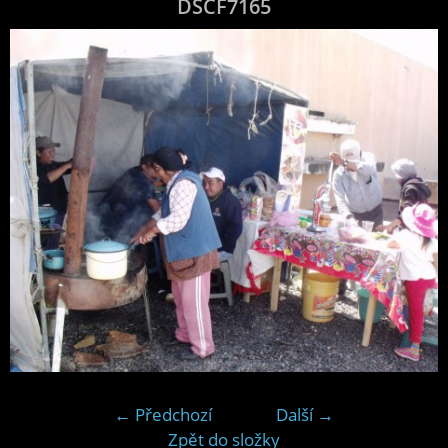
DSCF7165
← Předchozí
Další →
Zpět do složky