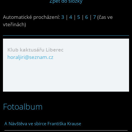
Zpět do složky
Automatické procházení:
3
|
4
|
5
|
6
|
7
(čas ve
vteřinách)
Klub kaktusářu Liberec
horaljiri@seznam.cz
Fotoalbum
A Návštěva ve sbírce Františka Krause