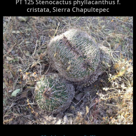
PT 125 Stenocactus phyllacanthus f.
cristata, Sierra Chapultepec