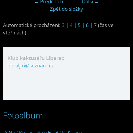
← Předchozí
Další →
Zpět do složky
Automatické procházení:
3
|
4
|
5
|
6
|
7
(čas ve
vteřinách)
Klub kaktusářu Liberec
horaljiri@seznam.cz
Fotoalbum
A Návštěva ve sbírce Františka Krause