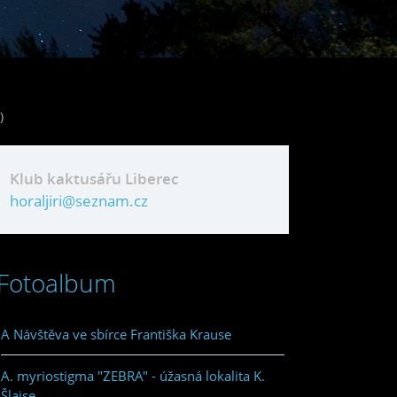
)
Klub kaktusářu Liberec
horaljiri@seznam.cz
Fotoalbum
A Návštěva ve sbírce Františka Krause
A. myriostigma "ZEBRA" - úžasná lokalita K.
Šlajse