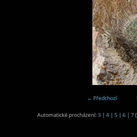
← Předchozí
Automatické procházení:
3
|
4
|
5
|
6
|
7
(