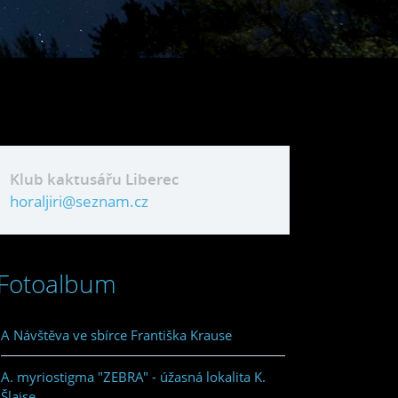
Klub kaktusářu Liberec
horaljiri@seznam.cz
Fotoalbum
A Návštěva ve sbírce Františka Krause
A. myriostigma "ZEBRA" - úžasná lokalita K.
Šlajse