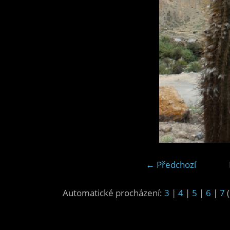
← Předchozí
Automatické procházení:
3
|
4
|
5
|
6
|
7
(