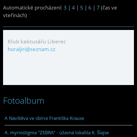
Automatické procházení:
3
|
4
|
5
|
6
|
7
(čas ve
vteřinách)
Klub kaktusářu Liberec
horaljiri@seznam.cz
Fotoalbum
A Návštěva ve sbírce Františka Krause
A. myriostigma "ZEBRA" - úžasná lokalita K. Šlajse