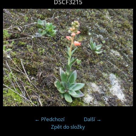
DSCF3215
← Předchozí
Další →
Zpět do složky