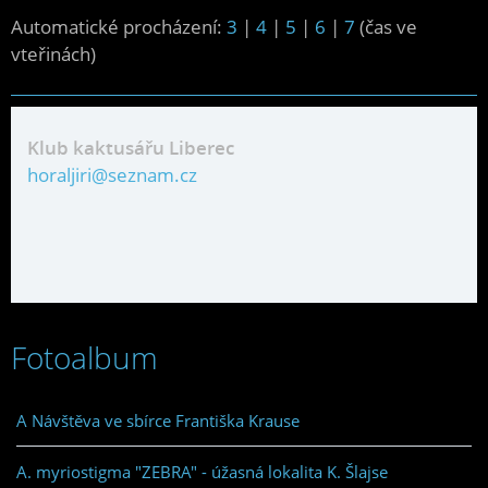
Automatické procházení:
3
|
4
|
5
|
6
|
7
(čas ve
vteřinách)
Klub kaktusářu Liberec
horaljiri@seznam.cz
Fotoalbum
A Návštěva ve sbírce Františka Krause
A. myriostigma "ZEBRA" - úžasná lokalita K. Šlajse