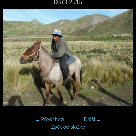
DSCF2515
← Předchozí
Další →
Zpět do složky