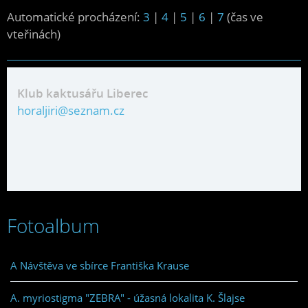
Automatické procházení:
3
|
4
|
5
|
6
|
7
(čas ve
vteřinách)
Klub kaktusářu Liberec
horaljiri@seznam.cz
Fotoalbum
A Návštěva ve sbírce Františka Krause
A. myriostigma "ZEBRA" - úžasná lokalita K. Šlajse