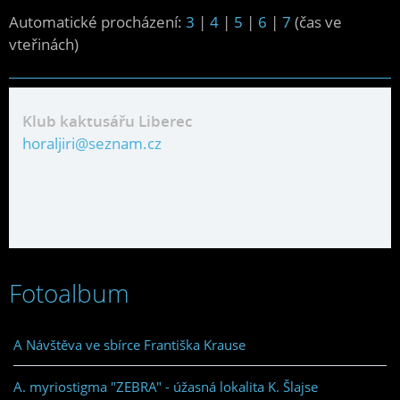
Automatické procházení:
3
|
4
|
5
|
6
|
7
(čas ve
vteřinách)
Klub kaktusářu Liberec
horaljiri@seznam.cz
Fotoalbum
A Návštěva ve sbírce Františka Krause
A. myriostigma "ZEBRA" - úžasná lokalita K. Šlajse