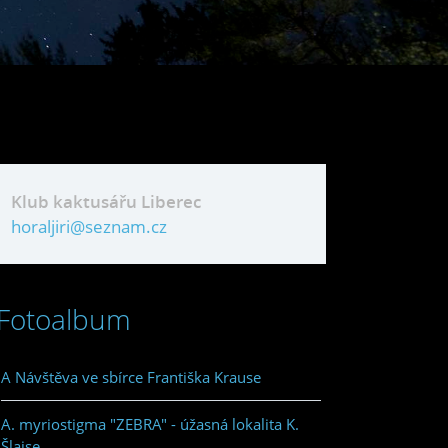
Klub kaktusářu Liberec
horaljiri@seznam.cz
Fotoalbum
A Návštěva ve sbírce Františka Krause
A. myriostigma "ZEBRA" - úžasná lokalita K.
Šlajse