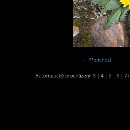
← Předchozí
Automatické procházení:
3
|
4
|
5
|
6
|
7
(