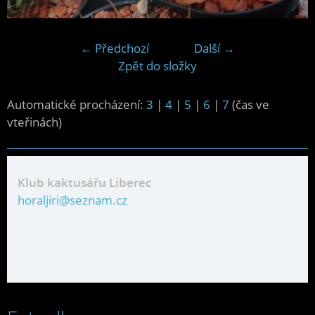
← Předchozí
Další →
Zpět do složky
Automatické procházení:
3
|
4
|
5
|
6
|
7
(čas ve
vteřinách)
Klub kaktusářu Liberec
horaljiri@seznam.cz