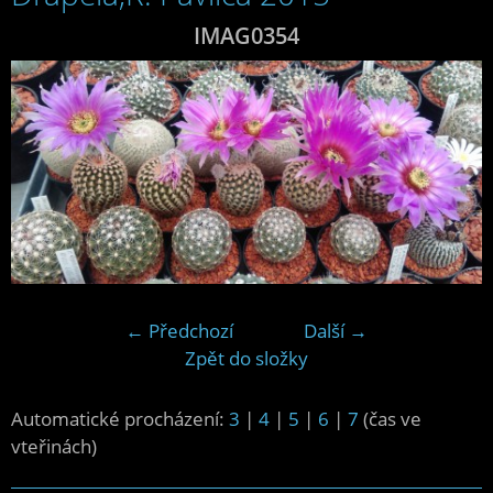
IMAG0354
← Předchozí
Další →
Zpět do složky
Automatické procházení:
3
|
4
|
5
|
6
|
7
(čas ve
vteřinách)