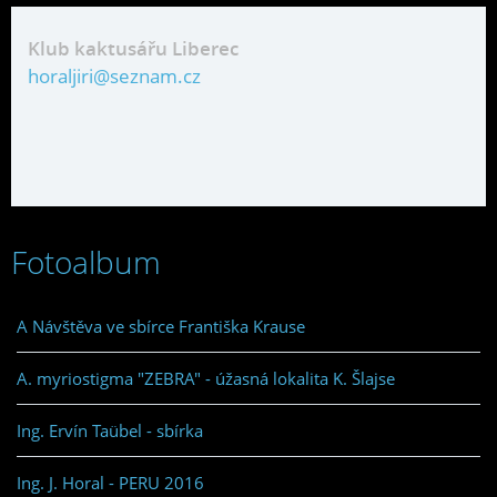
Klub kaktusářu Liberec
horaljiri@seznam.cz
Fotoalbum
A Návštěva ve sbírce Františka Krause
A. myriostigma "ZEBRA" - úžasná lokalita K. Šlajse
Ing. Ervín Taübel - sbírka
Ing. J. Horal - PERU 2016