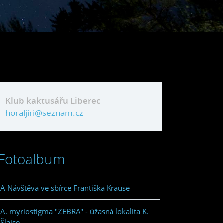
Klub kaktusářu Liberec
horaljiri@seznam.cz
Fotoalbum
A Návštěva ve sbírce Františka Krause
A. myriostigma "ZEBRA" - úžasná lokalita K.
Šlajse