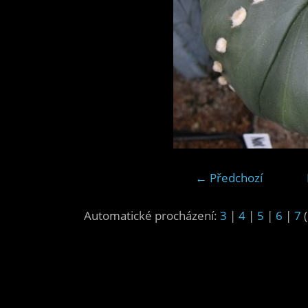
← Předchozí
Automatické procházení:
3
|
4
|
5
|
6
|
7
(