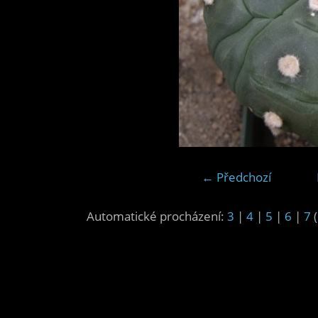
← Předchozí
Automatické procházení:
3
|
4
|
5
|
6
|
7
(