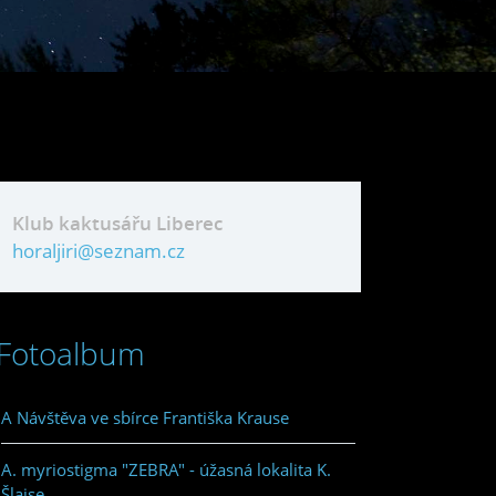
Klub kaktusářu Liberec
horaljiri@seznam.cz
Fotoalbum
A Návštěva ve sbírce Františka Krause
A. myriostigma "ZEBRA" - úžasná lokalita K.
Šlajse