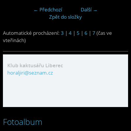
← Předchozí
Další →
Zpět do složky
Automatické procházení:
3
|
4
|
5
|
6
|
7
(čas ve
vteřinách)
Klub kaktusářu Liberec
horaljiri@seznam.cz
Fotoalbum