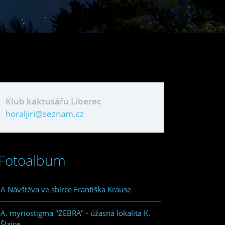
Klub kaktusářu Liberec
horaljiri@seznam.cz
Fotoalbum
A Návštěva ve sbírce Františka Krause
A. myriostigma "ZEBRA" - úžasná lokalita K.
Šlajse