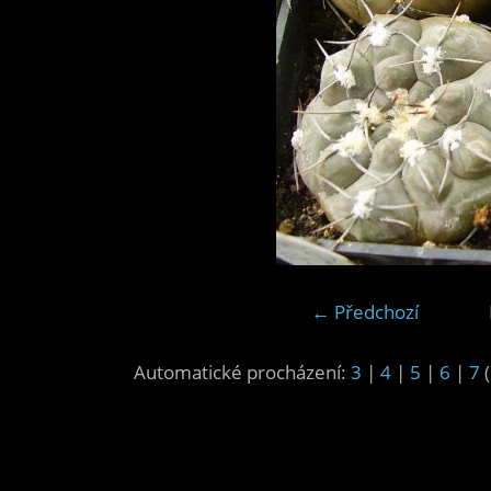
← Předchozí
Automatické procházení:
3
|
4
|
5
|
6
|
7
(