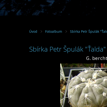
Úvod
Fotoalbum
Sbírka Petr Špulák "Ťal
Sbírka Petr Špulák "Ťalda"
G. bercht