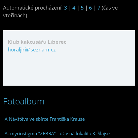
Automatické procházení:
3
|
4
|
5
|
6
|
7
(čas ve
vteřinách)
Klub kaktusářu Liberec
horaljiri@seznam.cz
Fotoalbum
A Návštěva ve sbírce Františka Krause
A. myriostigma "ZEBRA" - úžasná lokalita K. Šlajse