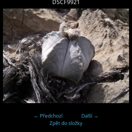
DSCF9921
← Předchozí
Další →
Zpět do složky