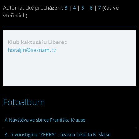
Automatické procházení:
3
|
4
|
5
|
6
|
7
(čas ve
vteřinách)
Klub kaktusářu Liberec
horaljiri@seznam.cz
Fotoalbum
A Návštěva ve sbírce Františka Krause
A. myriostigma "ZEBRA" - úžasná lokalita K. Šlajse