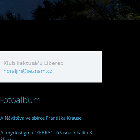
Klub kaktusářu Liberec
horaljiri@seznam.cz
Fotoalbum
A Návštěva ve sbírce Františka Krause
A. myriostigma "ZEBRA" - úžasná lokalita K.
Šlajse