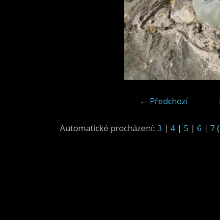
← Předchozí
Automatické procházení:
3
|
4
|
5
|
6
|
7
(