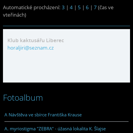
Automatické procházení:
3
|
4
|
5
|
6
|
7
(čas ve
vteřinách)
Klub kaktusářu Liberec
horaljiri@seznam.cz
Fotoalbum
A Návštěva ve sbírce Františka Krause
A. myriostigma "ZEBRA" - úžasná lokalita K. Šlajse