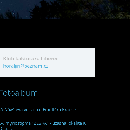
Klub kaktusářu Liberec
horaljiri@seznam.cz
Fotoalbum
A Návštěva ve sbírce Františka Krause
A. myriostigma "ZEBRA" - úžasná lokalita K.
Šlajse