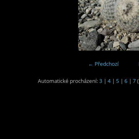
← Předchozí
Automatické procházení:
3
|
4
|
5
|
6
|
7
(