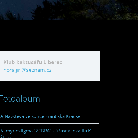
Klub kaktusářu Liberec
horaljiri@seznam.cz
Fotoalbum
A Návštěva ve sbírce Františka Krause
A. myriostigma "ZEBRA" - úžasná lokalita K.
Šlajse