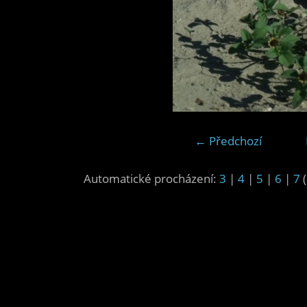
← Předchozí
Automatické procházení:
3
|
4
|
5
|
6
|
7
(