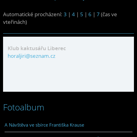
Automatické procházení:
3
|
4
|
5
|
6
|
7
(čas ve
vteřinách)
Klub kaktusářu Liberec
horaljiri@seznam.cz
Fotoalbum
A Návštěva ve sbírce Františka Krause