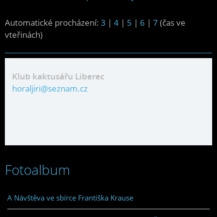
Automatické procházení:
3
|
4
|
5
|
6
|
7
(čas ve
vteřinách)
Klub kaktusářu Liberec
horaljiri@seznam.cz
Fotoalbum
A Návštěva ve sbírce Františka Krause