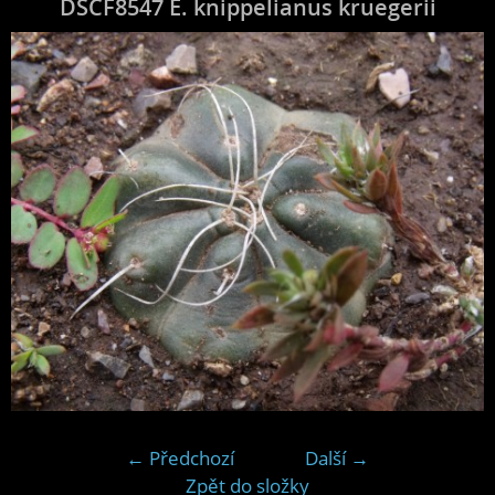
DSCF8547 E. knippelianus kruegerii
← Předchozí
Další →
Zpět do složky