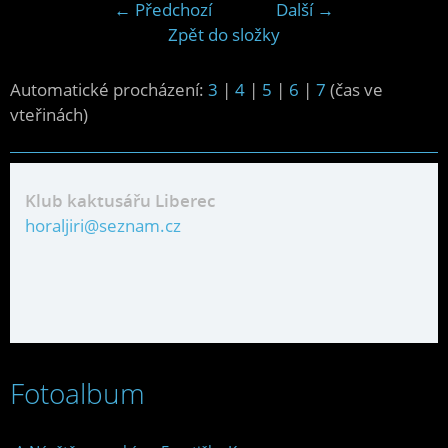
← Předchozí
Další →
Zpět do složky
Automatické procházení:
3
|
4
|
5
|
6
|
7
(čas ve
vteřinách)
Klub kaktusářu Liberec
horaljiri@seznam.cz
Fotoalbum