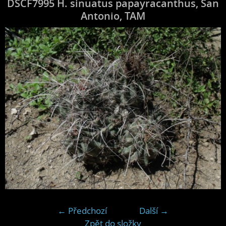
DSCF7995 H. sinuatus papayracanthus, San
Antonio, TAM
← Předchozí
Další →
Zpět do složky