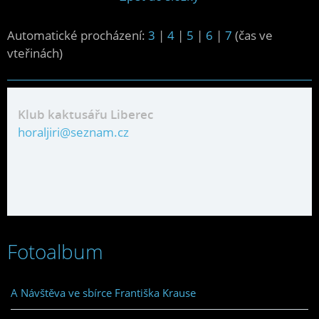
Automatické procházení:
3
|
4
|
5
|
6
|
7
(čas ve
vteřinách)
Klub kaktusářu Liberec
horaljiri@seznam.cz
Fotoalbum
A Návštěva ve sbírce Františka Krause