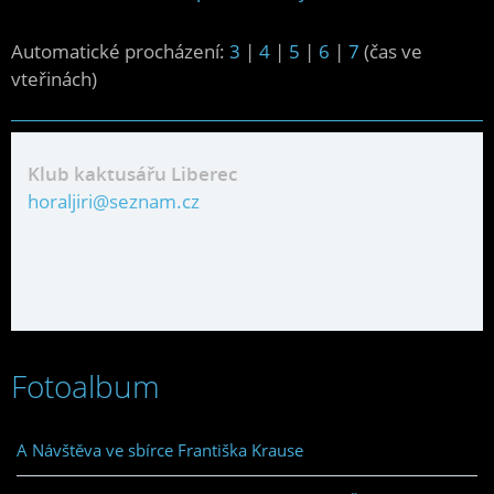
Automatické procházení:
3
|
4
|
5
|
6
|
7
(čas ve
vteřinách)
Klub kaktusářu Liberec
horaljiri@seznam.cz
Fotoalbum
A Návštěva ve sbírce Františka Krause