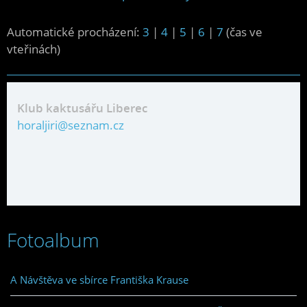
Automatické procházení:
3
|
4
|
5
|
6
|
7
(čas ve
vteřinách)
Klub kaktusářu Liberec
horaljiri@seznam.cz
Fotoalbum
A Návštěva ve sbírce Františka Krause