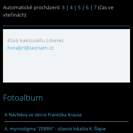
Automatické procházení:
3
|
4
|
5
|
6
|
7
(čas ve
vteřinách)
Klub kaktusářu Liberec
horaljiri@seznam.cz
Fotoalbum
A Návštěva ve sbírce Františka Krause
A. myriostigma "ZEBRA" - úžasná lokalita K. Šlajse