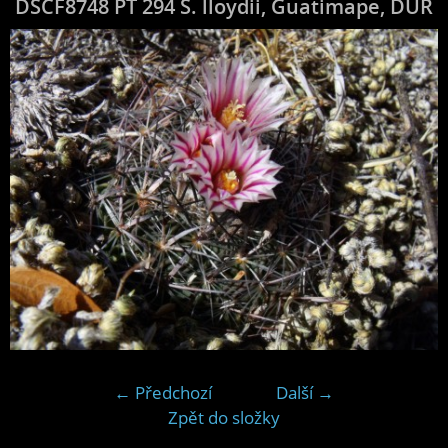
DSCF8748 PT 294 S. lloydii, Guatimape, DUR
← Předchozí
Další →
Zpět do složky