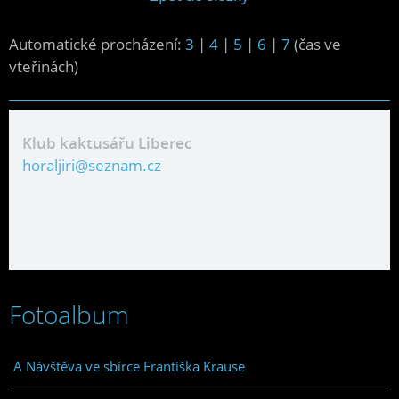
Automatické procházení:
3
|
4
|
5
|
6
|
7
(čas ve
vteřinách)
Klub kaktusářu Liberec
horaljiri@seznam.cz
Fotoalbum
A Návštěva ve sbírce Františka Krause