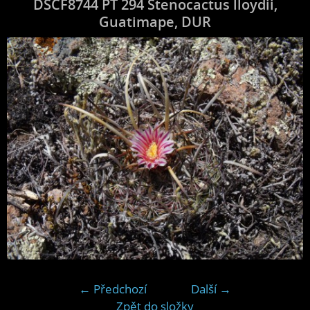
DSCF8744 PT 294 Stenocactus lloydii,
Guatimape, DUR
← Předchozí
Další →
Zpět do složky