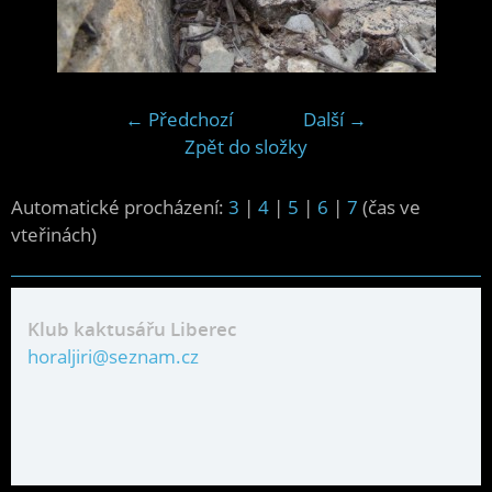
← Předchozí
Další →
Zpět do složky
Automatické procházení:
3
|
4
|
5
|
6
|
7
(čas ve
vteřinách)
Klub kaktusářu Liberec
horaljiri@seznam.cz