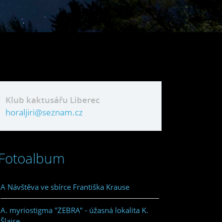
Klub kaktusářu Liberec
horaljiri@seznam.cz
Fotoalbum
A Návštěva ve sbírce Františka Krause
A. myriostigma "ZEBRA" - úžasná lokalita K.
Šlajse