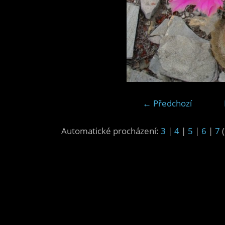
← Předchozí
Automatické procházení:
3
|
4
|
5
|
6
|
7
(