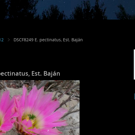
12
DSCF8249 E. pectinatus, Est. Baján
ectinatus, Est. Baján