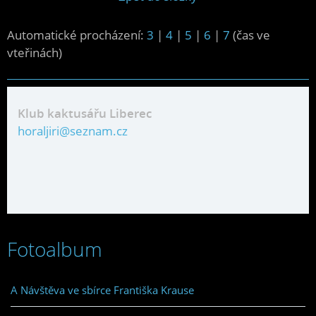
Automatické procházení:
3
|
4
|
5
|
6
|
7
(čas ve
vteřinách)
Klub kaktusářu Liberec
horaljiri@seznam.cz
Fotoalbum
A Návštěva ve sbírce Františka Krause