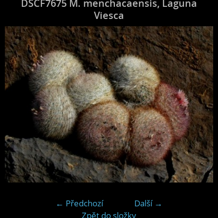
DSCF7675 M. menchacaensis, Laguna
Viesca
← Předchozí
Další →
Zpět do složky