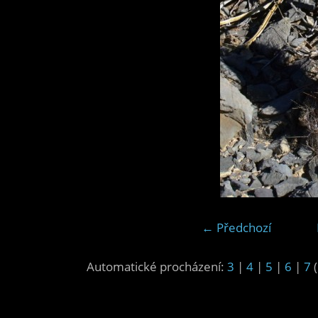
← Předchozí
Automatické procházení:
3
|
4
|
5
|
6
|
7
(