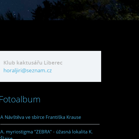
Klub kaktusářu Liberec
horaljiri@seznam.cz
Fotoalbum
A Návštěva ve sbírce Františka Krause
A. myriostigma "ZEBRA" - úžasná lokalita K.
Šlajse