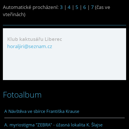
Automatické procházení:
3
|
4
|
5
|
6
|
7
(čas ve
vteřinách)
Klub kaktusářu Liberec
horaljiri@seznam.cz
Fotoalbum
A Návštěva ve sbírce Františka Krause
A. myriostigma "ZEBRA" - úžasná lokalita K. Šlajse