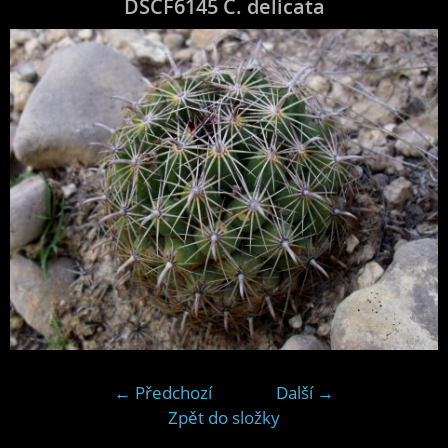
DSCF6145 C. delicata
← Předchozí
Další →
Zpět do složky