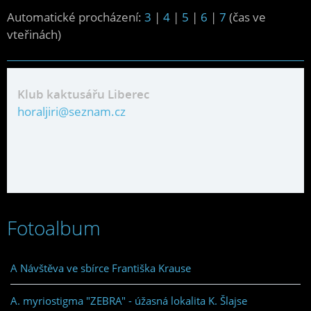
Automatické procházení:
3
|
4
|
5
|
6
|
7
(čas ve
vteřinách)
Klub kaktusářu Liberec
horaljiri@seznam.cz
Fotoalbum
A Návštěva ve sbírce Františka Krause
A. myriostigma "ZEBRA" - úžasná lokalita K. Šlajse