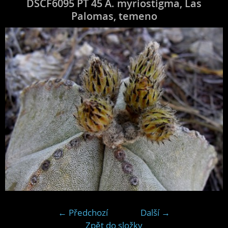
DSCF6095 PT 45 A. myriostigma, Las
Palomas, temeno
← Předchozí
Další →
Zpět do složky