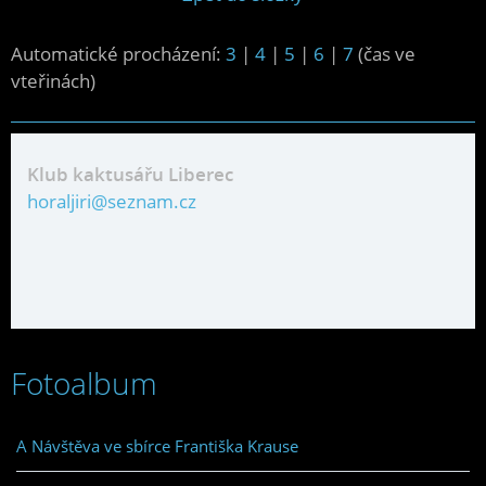
Automatické procházení:
3
|
4
|
5
|
6
|
7
(čas ve
vteřinách)
Klub kaktusářu Liberec
horaljiri@seznam.cz
Fotoalbum
A Návštěva ve sbírce Františka Krause