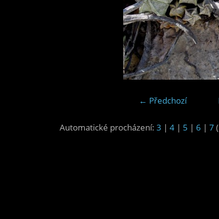
← Předchozí
Automatické procházení:
3
|
4
|
5
|
6
|
7
(