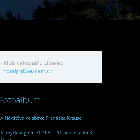
Klub kaktusářu Liberec
horaljiri@seznam.cz
Fotoalbum
A Návštěva ve sbírce Františka Krause
A. myriostigma "ZEBRA" - úžasná lokalita K.
Šlajse