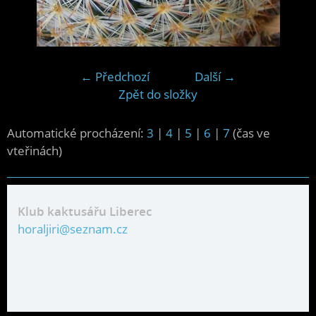
← Předchozí
Další →
Zpět do složky
Automatické procházení:
3
|
4
|
5
|
6
|
7
(čas ve
vteřinách)
Klub kaktusářu Liberec
horaljiri@seznam.cz