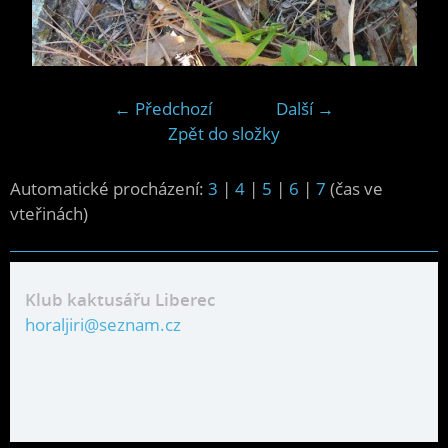
← Předchozí
Další →
Zpět do složky
Automatické procházení:
3
|
4
|
5
|
6
|
7
(čas ve
vteřinách)
Klub kaktusářu Liberec
horaljiri@seznam.cz