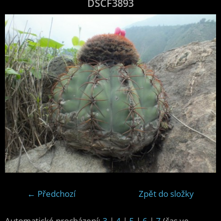
DSCF3893
← Předchozí
Zpět do složky
Automatické procházení:
3
|
4
|
5
|
6
|
7
(čas ve