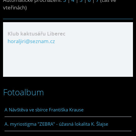
vteřinách)
Klub kaktusářu Liberec
horaljiri@seznam.cz
Fotoalbum
A Návštěva ve sbírce Františka Krause
A. myriostigma "ZEBRA" - úžasná lokalita K. Šlajse